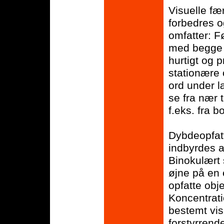
Visuelle fæ
forbedres 
omfatter: F
med begge ø
hurtigt og 
stationære o
ord under l
se fra nær 
f.eks. fra bo
Dybdeopfatt
indbyrdes a
Binokulært 
øjne på en 
opfatte obje
Koncentrati
bestemt vis
forstyrrend