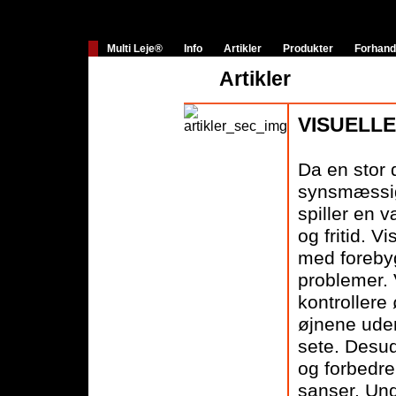
Multi Leje®
Info
Artikler
Produkter
Forhand
Artikler
VISUELL
Da en stor d
synsmæssige
spiller en v
og fritid. V
med foreby
problemer.
kontrollere
øjnene uden
sete. Desu
og forbedr
sanser. Und