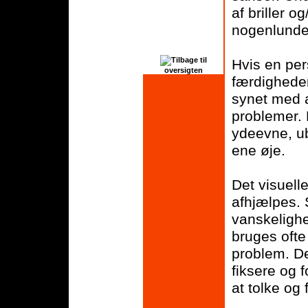
af briller o
nogenlunde
Tilbage til
Hvis en pe
oversigten
færdigheder
synet med a
problemer.
ydeevne, ub
ene øje.
Det visuell
afhjælpes. 
vanskelighe
bruges ofte 
problem. De
fiksere og 
at tolke og