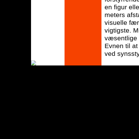
en figur ell
meters afst
visuelle fæ
vigtigste. 
væsentlige
Evnen til a
ved synssty